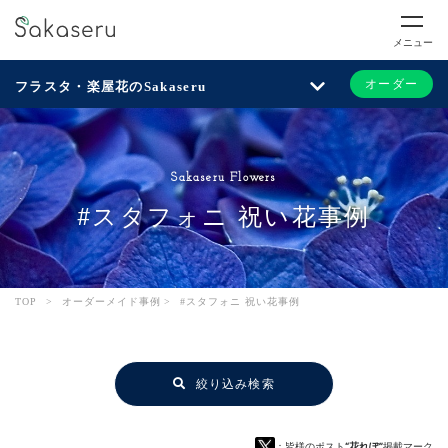
メニュー
オーダー
フラスタ・楽屋花のSakaseru
Sakaseru Flowers
#スタフォニ 祝い花事例
TOP
>
オーダーメイド事例
>
#スタフォニ 祝い花事例
絞り込み検索
：皆様のポスト
“花れぽ”
掲載マーク