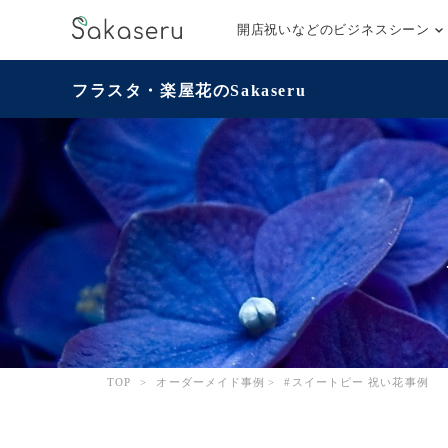
開店祝いなどのビジネスシーン
フラスタ・楽屋花のSakaseru
TOP
>
オーダーメイド事例
>
#スイートピー 祝い花事例