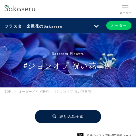
メニュー
オーダー
フラスタ・楽屋花のSakaseru
Sakaseru Flowers
#ジョンオプ 祝い花事例
TOP
>
オーダーメイド事例
>
#ジョンオプ 祝い花事例
絞り込み検索
：皆様のポスト
“花れぽ”
掲載マーク