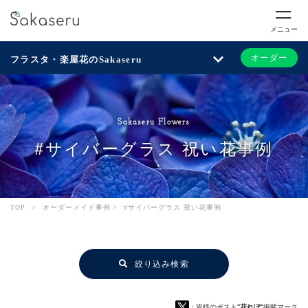
メニュー
オーダー
フラスタ・楽屋花のSakaseru
Sakaseru Flowers
#サイバーグラス 祝い花事例
TOP
>
オーダーメイド事例
>
#サイバーグラス 祝い花事例
絞り込み検索
：皆様のポスト
“花れぽ”
掲載マーク