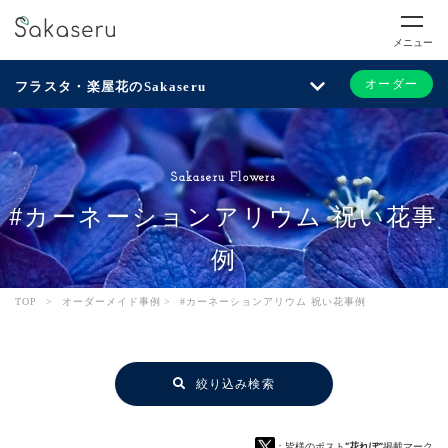
メニュー
オーダー
フラスタ・楽屋花のSakaseru
Sakaseru Flowers
#カーネーションアリウム 祝い花事
例
TOP
>
オーダーメイド事例
>
#カーネーションアリウム 祝い花事例
絞り込み検索
：皆様のポスト
“花れぽ”
掲載マーク