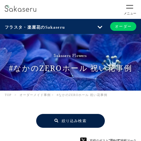
メニュー
オーダー
フラスタ・楽屋花のSakaseru
Sakaseru Flowers
#なかのZEROホール 祝い花事例
TOP
>
オーダーメイド事例
>
#なかのZEROホール 祝い花事例
絞り込み検索
：皆様のポスト
“花れぽ”
掲載マーク