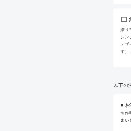
贈り
シン
デザ
す）
以下の
■ 
制作
まい