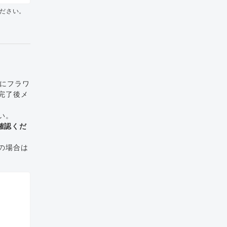
ださい。
でにフラワ
完了後メ
い。
確認くだ
の場合は