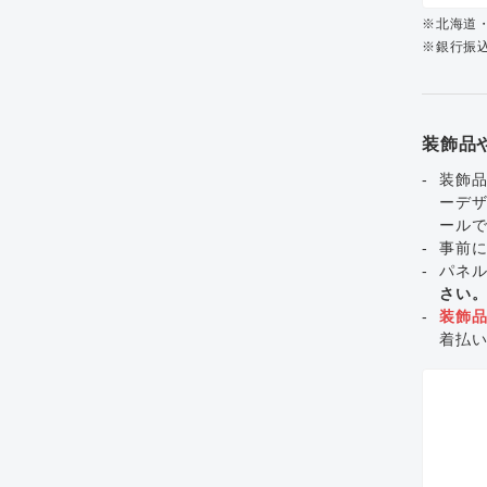
※北海道
※銀行振込
装飾品
装飾品
ーデ
ール
事前
パネ
さい
装飾
着払