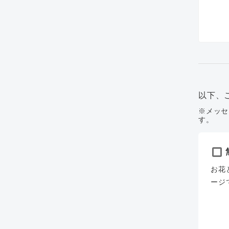
以下、
※メッセ
す。
お花
ージ