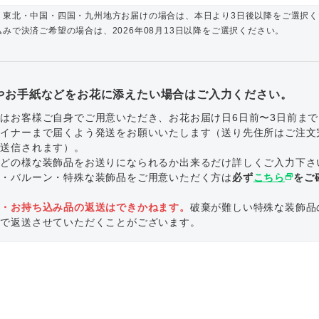
・東北・中国・四国・九州地方お届けの場合は、本日より3日後以降をご選択く
みで決済ご希望の場合は、2026年08月13日以降をご選択ください。
やお手紙などをお花に添えたい場合はご入力ください。
はお客様ご自身でご用意いただき、お花お届け日6日前〜3日前ま
ザイナーまで届くよう発送をお願いいたします（送り先住所はご注文
で送信されます）。
にどの様な装飾品をお送りになられるか出来るだけ詳しくご入力下さ
ル・バルーン・特殊な装飾品をご用意いただく方は
必ず
こちら
select_window
をご
。
品・お持ち込み品の返送はできかねます。
破棄が難しい特殊な装飾品
いで返送させていただくことがございます。