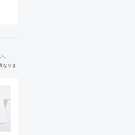
い。
異なりま