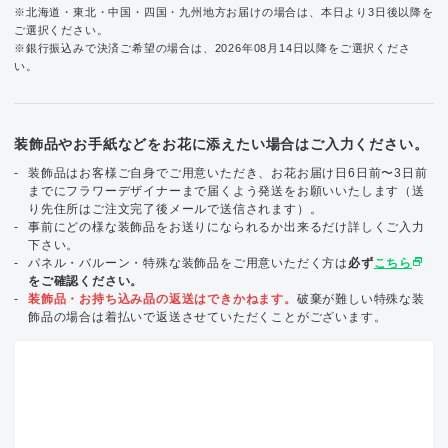
※北海道・東北・中国・四国・九州地方お届けの場合は、本日より3日後以降を
ご選択ください。
※銀行振込みで決済ご希望の場合は、2026年08月14日以降をご選択くださ
い。
装飾品やお手紙などをお花に添えたい場合はご入力ください。
装飾品はお客様ご自身でご用意いただき、お花お届け日6日前〜3日前
までにフラワーデザイナーまで届くよう発送をお願いいたします（送
り先住所はご注文完了後メールで送信されます）。
事前にどの様な装飾品をお送りになられるか出来るだけ詳しくご入力
下さい。
select_window
パネル・バルーン・特殊な装飾品をご用意いただく方は
必ず
こちら
をご確認ください。
装飾品・お持ち込み品の返送はできかねます。
破棄が難しい特殊な装
飾品の場合は着払いで返送させていただくことがございます。