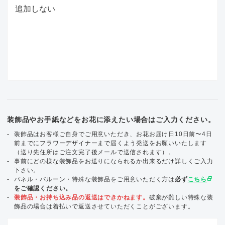
装飾品やお手紙などをお花に添えたい場合はご入力ください。
装飾品はお客様ご自身でご用意いただき、お花お届け日10日前〜4日
前までにフラワーデザイナーまで届くよう発送をお願いいたします
（送り先住所はご注文完了後メールで送信されます）。
事前にどの様な装飾品をお送りになられるか出来るだけ詳しくご入力
下さい。
select_window
パネル・バルーン・特殊な装飾品をご用意いただく方は
必ず
こちら
をご確認ください。
装飾品・お持ち込み品の返送はできかねます。
破棄が難しい特殊な装
飾品の場合は着払いで返送させていただくことがございます。