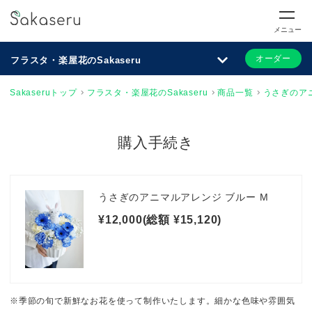
メニュー
オーダー
フラスタ・楽屋花のSakaseru
Sakaseruトップ
フラスタ・楽屋花のSakaseru
商品一覧
うさぎのアニ
購入手続き
うさぎのアニマルアレンジ ブルー M
¥12,000(総額 ¥15,120)
※季節の旬で新鮮なお花を使って制作いたします。細かな色味や雰囲気