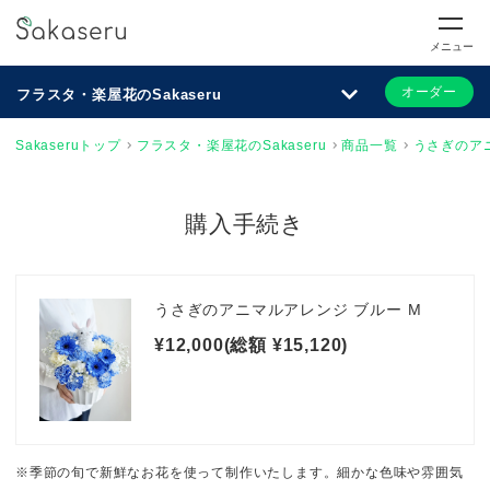
メニュー
オーダー
フラスタ・楽屋花のSakaseru
Sakaseruトップ
フラスタ・楽屋花のSakaseru
商品一覧
うさぎのアニ
購入手続き
うさぎのアニマルアレンジ ブルー M
¥12,000(総額 ¥15,120)
※季節の旬で新鮮なお花を使って制作いたします。細かな色味や雰囲気