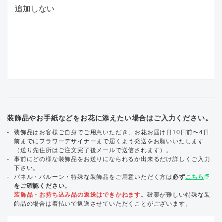
装飾品やお手紙などをお花に添えたい場合はご入力ください。
装飾品はお客様ご自身でご用意いただき、お花お届け日10日前〜4日
前までにフラワーデザイナーまで届くよう発送をお願いいたします
（送り先住所はご注文完了後メールで送信されます）。
事前にどの様な装飾品をお送りになられるか出来るだけ詳しくご入力
下さい。
select_window
パネル・バルーン・特殊な装飾品をご用意いただく方は
必ず
こちら
をご確認ください。
装飾品・お持ち込み品の返送はできかねます。
破棄が難しい特殊な装
飾品の場合は着払いで返送させていただくことがございます。