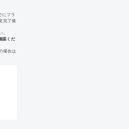
でにフラ
文完了後
い。
確認くだ
の場合は