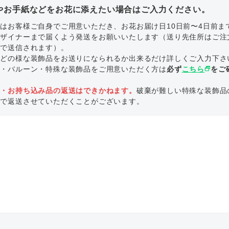
やお手紙などをお花に添えたい場合はご入力ください。
はお客様ご自身でご用意いただき、お花お届け日10日前〜4日前ま
デザイナーまで届くよう発送をお願いいたします（送り先住所はご注
ルで送信されます）。
にどの様な装飾品をお送りになられるか出来るだけ詳しくご入力下さ
ル・バルーン・特殊な装飾品をご用意いただく方は
必ず
こちら
select_window
をご
。
品・お持ち込み品の返送はできかねます。
破棄が難しい特殊な装飾品
いで返送させていただくことがございます。