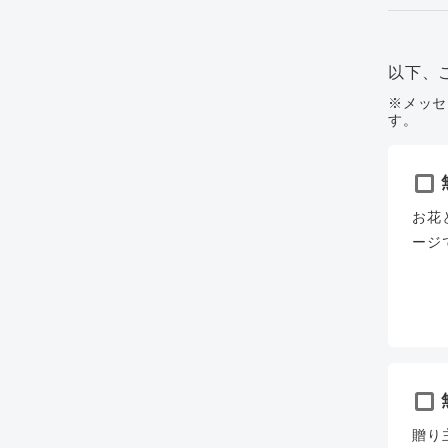
以下、
※メッセ
す。
お花
ージ
贈り