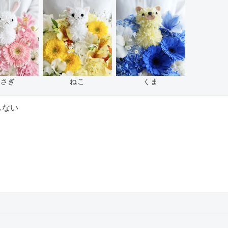
くま
うさぎ
ねこ