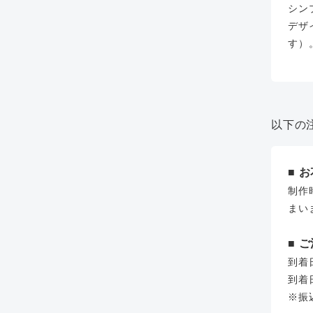
シン
デザ
す）
以下の
■ 
制作
まい
■ 
到着
到着
※振