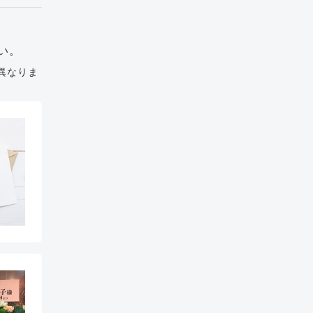
い。
異なりま