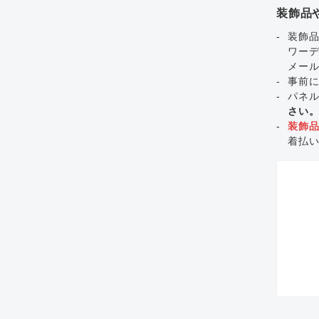
装飾品
装飾品
ワー
メー
事前
パネ
さい
装飾
着払