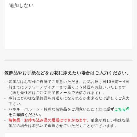
装飾品やお手紙などをお花に添えたい場合はご入力ください。
装飾品はお客様ご自身でご用意いただき、お花お届け日10日前〜4日
前までにフラワーデザイナーまで届くよう発送をお願いいたします
（送り先住所はご注文完了後メールで送信されます）。
事前にどの様な装飾品をお送りになられるか出来るだけ詳しくご入力
下さい。
select_window
パネル・バルーン・特殊な装飾品をご用意いただく方は
必ず
こちら
をご確認ください。
装飾品・お持ち込み品の返送はできかねます。
破棄が難しい特殊な装
飾品の場合は着払いで返送させていただくことがございます。