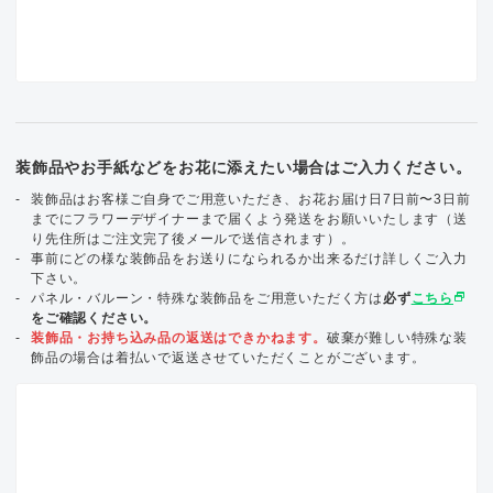
装飾品やお手紙などをお花に添えたい場合はご入力ください。
装飾品はお客様ご自身でご用意いただき、お花お届け日7日前〜3日前
までにフラワーデザイナーまで届くよう発送をお願いいたします（送
り先住所はご注文完了後メールで送信されます）。
事前にどの様な装飾品をお送りになられるか出来るだけ詳しくご入力
下さい。
select_window
パネル・バルーン・特殊な装飾品をご用意いただく方は
必ず
こちら
をご確認ください。
装飾品・お持ち込み品の返送はできかねます。
破棄が難しい特殊な装
飾品の場合は着払いで返送させていただくことがございます。