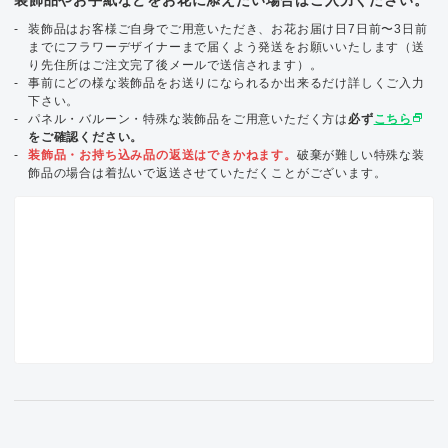
装飾品はお客様ご自身でご用意いただき、お花お届け日7日前〜3日前
までにフラワーデザイナーまで届くよう発送をお願いいたします（送
り先住所はご注文完了後メールで送信されます）。
事前にどの様な装飾品をお送りになられるか出来るだけ詳しくご入力
下さい。
select_window
パネル・バルーン・特殊な装飾品をご用意いただく方は
必ず
こちら
をご確認ください。
装飾品・お持ち込み品の返送はできかねます。
破棄が難しい特殊な装
飾品の場合は着払いで返送させていただくことがございます。