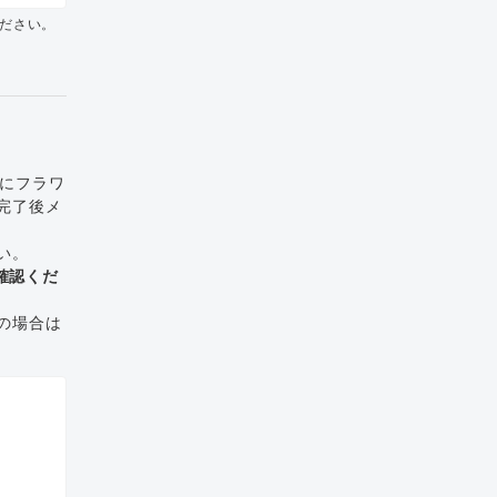
ださい。
でにフラワ
完了後メ
い。
確認くだ
の場合は