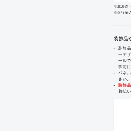
※北海道
※銀行振込
装飾品
装飾品
ーデ
ール
事前
パネ
さい
装飾
着払