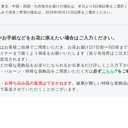
・東北・中国・四国・九州地方お届けの場合は、本日より3日後以降をご選択く
みで決済ご希望の場合は、2026年08月11日以降をご選択ください。
やお手紙などをお花に添えたい場合はご入力ください。
はお客様ご自身でご用意いただき、お花お届け日7日前〜3日前ま
ザイナーまで届くよう発送をお願いいたします（送り先住所はご注文
で送信されます）。
にどの様な装飾品をお送りになられるか出来るだけ詳しくご入力下さ
ル・バルーン・特殊な装飾品をご用意いただく方は
必ず
こちら
select_window
をご
。
品・お持ち込み品の返送はできかねます。
破棄が難しい特殊な装飾品
いで返送させていただくことがございます。