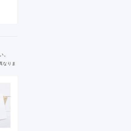
い。
異なりま