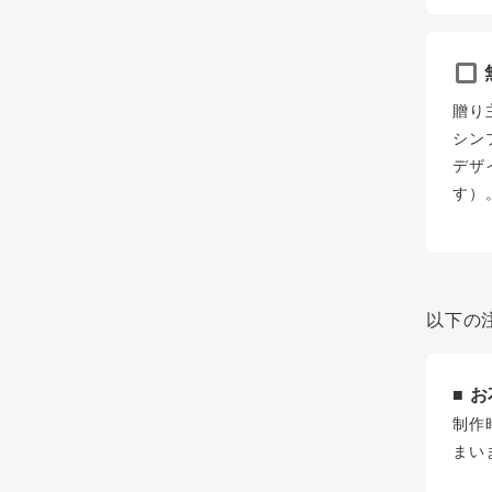
贈り
シン
デザ
す）
以下の
■ 
制作
まい