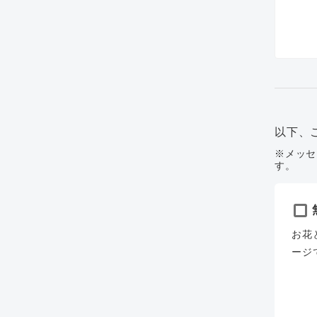
以下、
※メッセ
す。
お花
ージ