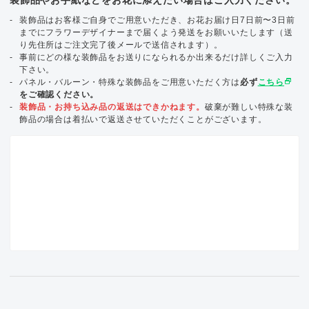
装飾品はお客様ご自身でご用意いただき、お花お届け日7日前〜3日前
までにフラワーデザイナーまで届くよう発送をお願いいたします（送
り先住所はご注文完了後メールで送信されます）。
事前にどの様な装飾品をお送りになられるか出来るだけ詳しくご入力
下さい。
select_window
パネル・バルーン・特殊な装飾品をご用意いただく方は
必ず
こちら
をご確認ください。
装飾品・お持ち込み品の返送はできかねます。
破棄が難しい特殊な装
飾品の場合は着払いで返送させていただくことがございます。