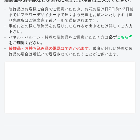
装飾品はお客様ご自身でご用意いただき、お花お届け日7日前〜3日前
までにフラワーデザイナーまで届くよう発送をお願いいたします（送
り先住所はご注文完了後メールで送信されます）。
事前にどの様な装飾品をお送りになられるか出来るだけ詳しくご入力
下さい。
select_window
パネル・バルーン・特殊な装飾品をご用意いただく方は
必ず
こちら
をご確認ください。
装飾品・お持ち込み品の返送はできかねます。
破棄が難しい特殊な装
飾品の場合は着払いで返送させていただくことがございます。