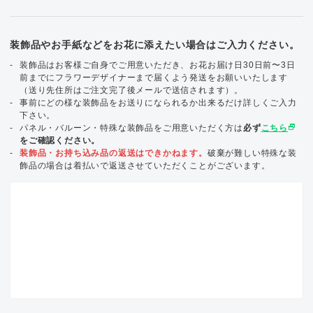
装飾品やお手紙などをお花に添えたい場合はご入力ください。
装飾品はお客様ご自身でご用意いただき、お花お届け日30日前〜3日
前までにフラワーデザイナーまで届くよう発送をお願いいたします
（送り先住所はご注文完了後メールで送信されます）。
事前にどの様な装飾品をお送りになられるか出来るだけ詳しくご入力
下さい。
select_window
パネル・バルーン・特殊な装飾品をご用意いただく方は
必ず
こちら
をご確認ください。
装飾品・お持ち込み品の返送はできかねます。
破棄が難しい特殊な装
飾品の場合は着払いで返送させていただくことがございます。