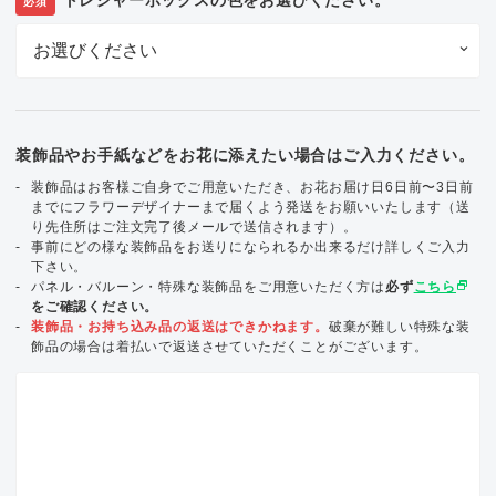
必須
装飾品やお手紙などをお花に添えたい場合はご入力ください。
装飾品はお客様ご自身でご用意いただき、お花お届け日6日前〜3日前
までにフラワーデザイナーまで届くよう発送をお願いいたします（送
り先住所はご注文完了後メールで送信されます）。
事前にどの様な装飾品をお送りになられるか出来るだけ詳しくご入力
下さい。
select_window
パネル・バルーン・特殊な装飾品をご用意いただく方は
必ず
こちら
をご確認ください。
装飾品・お持ち込み品の返送はできかねます。
破棄が難しい特殊な装
飾品の場合は着払いで返送させていただくことがございます。