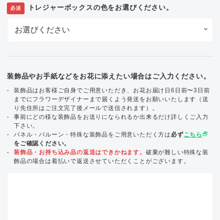
トレジャーボックスの色をお選びください。
必須
装飾品やお手紙などをお花に添えたい場合はご入力ください。
装飾品はお客様ご自身でご用意いただき、お花お届け日6日前〜3日前
までにフラワーデザイナーまで届くよう発送をお願いいたします（送
り先住所はご注文完了後メールで送信されます）。
事前にどの様な装飾品をお送りになられるか出来るだけ詳しくご入力
下さい。
select_window
パネル・バルーン・特殊な装飾品をご用意いただく方は
必ず
こちら
をご確認ください。
装飾品・お持ち込み品の返送はできかねます。
破棄が難しい特殊な装
飾品の場合は着払いで返送させていただくことがございます。