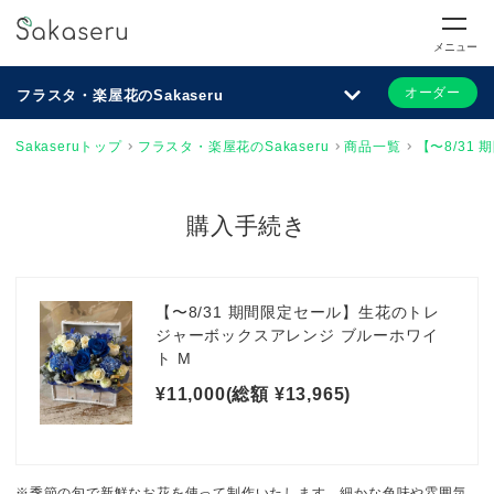
メニュー
オーダー
フラスタ・楽屋花のSakaseru
Sakaseruトップ
フラスタ・楽屋花のSakaseru
商品一覧
【〜8/31
購入手続き
【〜8/31 期間限定セール】生花のトレ
ジャーボックスアレンジ ブルーホワイ
ト M
¥11,000(総額 ¥13,965)
※季節の旬で新鮮なお花を使って制作いたします。細かな色味や雰囲気