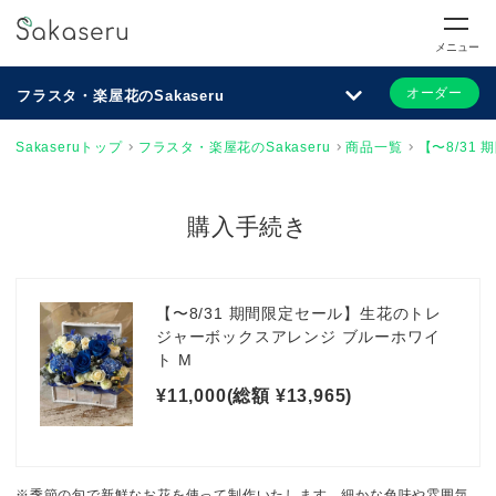
メニュー
オーダー
フラスタ・楽屋花のSakaseru
Sakaseruトップ
フラスタ・楽屋花のSakaseru
商品一覧
【〜8/31
購入手続き
【〜8/31 期間限定セール】生花のトレ
ジャーボックスアレンジ ブルーホワイ
ト M
¥11,000(総額 ¥13,965)
※季節の旬で新鮮なお花を使って制作いたします。細かな色味や雰囲気