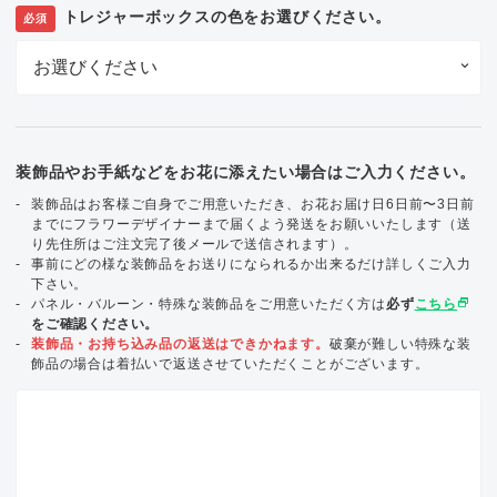
トレジャーボックスの色をお選びください。
必須
装飾品やお手紙などをお花に添えたい場合はご入力ください。
装飾品はお客様ご自身でご用意いただき、お花お届け日6日前〜3日前
までにフラワーデザイナーまで届くよう発送をお願いいたします（送
り先住所はご注文完了後メールで送信されます）。
事前にどの様な装飾品をお送りになられるか出来るだけ詳しくご入力
下さい。
select_window
パネル・バルーン・特殊な装飾品をご用意いただく方は
必ず
こちら
をご確認ください。
装飾品・お持ち込み品の返送はできかねます。
破棄が難しい特殊な装
飾品の場合は着払いで返送させていただくことがございます。