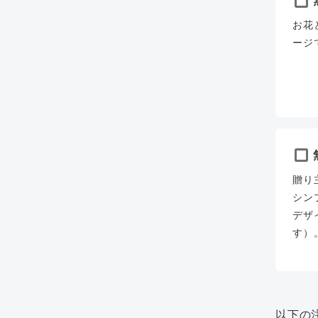
お花
ージ
贈り
シン
デザ
す）
以下の