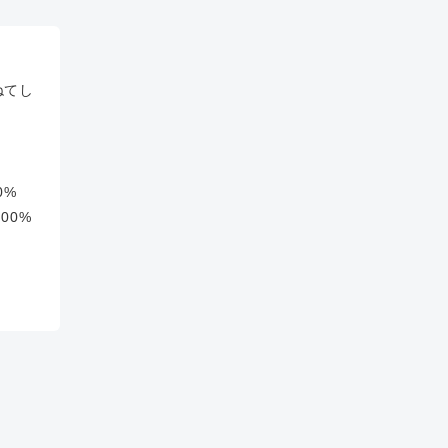
ねてし
0%
00%