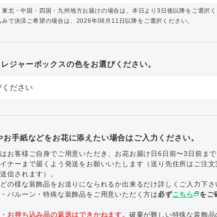
・東北・中国・四国・九州地方お届けの場合は、本日より3日後以降をご選択く
みで決済ご希望の場合は、2026年08月11日以降をご選択ください。
トレジャーボックスの色をお選びください。
やお手紙などをお花に添えたい場合はご入力ください。
はお客様ご自身でご用意いただき、お花お届け日6日前〜3日前ま
ザイナーまで届くよう発送をお願いいたします（送り先住所はご注文
で送信されます）。
にどの様な装飾品をお送りになられるか出来るだけ詳しくご入力下さ
ル・バルーン・特殊な装飾品をご用意いただく方は
必ず
こちら
select_window
をご
。
品・お持ち込み品の返送はできかねます。
破棄が難しい特殊な装飾品