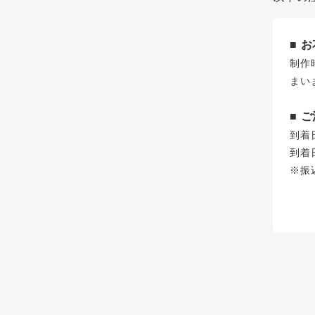
■ 
制作
まい
■ 
到着
到着
※振