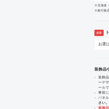
※北海道
※銀行振込
必須
装飾品
装飾品
ーデ
ール
事前
パネ
さい
装飾