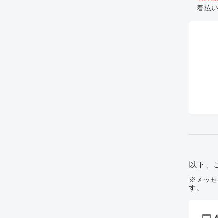
着払
以下、
※メッセ
す。