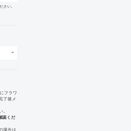
ださい。
でにフラワ
完了後メ
い。
確認くだ
の場合は