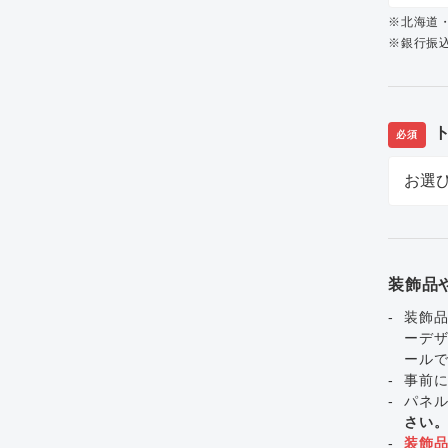
※北海道
※銀行振込
必須
装飾品
装飾品
ーデ
ール
事前
パネ
さい
装飾