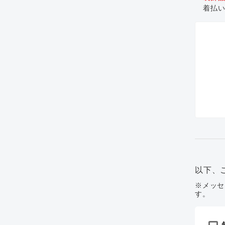
着払
以下、
※メッセ
す。