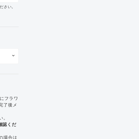
ださい。
でにフラワ
完了後メ
い。
確認くだ
の場合は