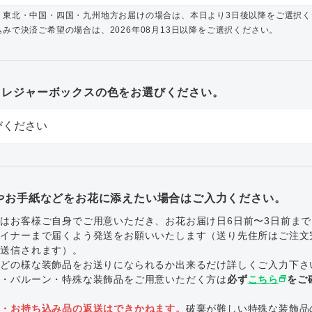
・東北・中国・四国・九州地方お届けの場合は、本日より3日後以降をご選択く
みで決済ご希望の場合は、2026年08月13日以降をご選択ください。
トレジャーボックスの色をお選びください。
やお手紙などをお花に添えたい場合はご入力ください。
はお客様ご自身でご用意いただき、お花お届け日6日前〜3日前ま
ザイナーまで届くよう発送をお願いいたします（送り先住所はご注文
で送信されます）。
にどの様な装飾品をお送りになられるか出来るだけ詳しくご入力下さ
ル・バルーン・特殊な装飾品をご用意いただく方は
必ず
こちら
select_window
をご
。
品・お持ち込み品の返送はできかねます。
破棄が難しい特殊な装飾品