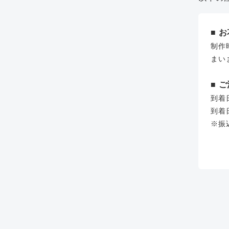
■ 
制作
まい
■ 
到着
到着
※振