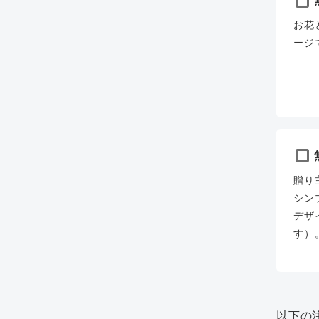
お花
ージ
贈り
シン
デザ
す）
以下の