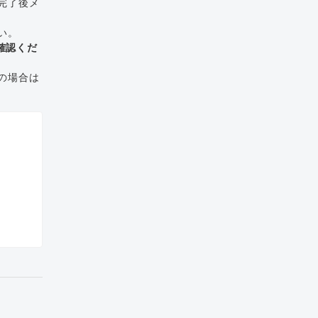
完了後メ
い。
確認くだ
の場合は