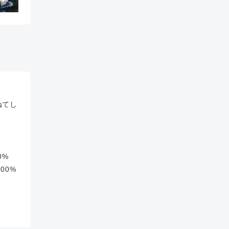
ねてし
0%
00%