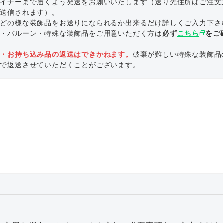
ザイナーまで届くよう発送をお願いいたします（送り先住所はご注文
で送信されます）。
にどの様な装飾品をお送りになられるか出来るだけ詳しくご入力下さ
ル・バルーン・特殊な装飾品をご用意いただく方は
必ず
こちら
select_window
をご
。
品・お持ち込み品の返送はできかねます。
破棄が難しい特殊な装飾品
いで返送させていただくことがございます。