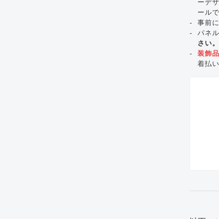
ーデ
ール
事前
パネ
さい
装飾
着払