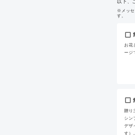
以下、
※メッセ
す。
お花
ージ
贈り
シン
デザ
す）