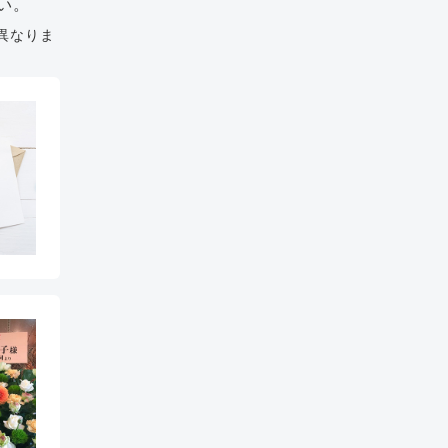
い。
異なりま