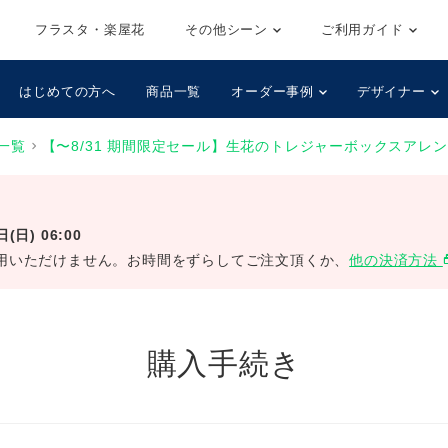
フラスタ・楽屋花
その他シーン
ご利用ガイド
はじめての方へ
商品一覧
オーダー事例
デザイナー
一覧
【〜8/31 期間限定セール】生花のトレジャーボックスアレンジ
(日) 06:00
用いただけません。お時間をずらしてご注文頂くか、
他の決済方法
selec
購入手続き