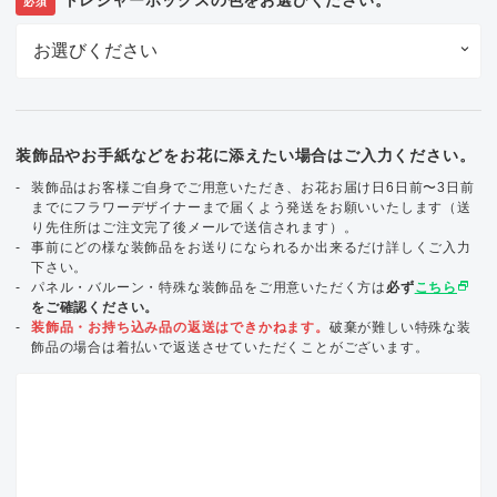
必須
装飾品やお手紙などをお花に添えたい場合はご入力ください。
装飾品はお客様ご自身でご用意いただき、お花お届け日6日前〜3日前
までにフラワーデザイナーまで届くよう発送をお願いいたします（送
り先住所はご注文完了後メールで送信されます）。
事前にどの様な装飾品をお送りになられるか出来るだけ詳しくご入力
下さい。
select_window
パネル・バルーン・特殊な装飾品をご用意いただく方は
必ず
こちら
をご確認ください。
装飾品・お持ち込み品の返送はできかねます。
破棄が難しい特殊な装
飾品の場合は着払いで返送させていただくことがございます。