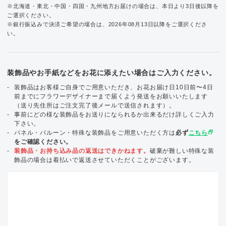
※北海道・東北・中国・四国・九州地方お届けの場合は、本日より3日後以降を
ご選択ください。
※銀行振込みで決済ご希望の場合は、2026年08月13日以降をご選択くださ
い。
装飾品やお手紙などをお花に添えたい場合はご入力ください。
装飾品はお客様ご自身でご用意いただき、お花お届け日10日前〜4日
前までにフラワーデザイナーまで届くよう発送をお願いいたします
（送り先住所はご注文完了後メールで送信されます）。
事前にどの様な装飾品をお送りになられるか出来るだけ詳しくご入力
下さい。
select_window
パネル・バルーン・特殊な装飾品をご用意いただく方は
必ず
こちら
をご確認ください。
装飾品・お持ち込み品の返送はできかねます。
破棄が難しい特殊な装
飾品の場合は着払いで返送させていただくことがございます。