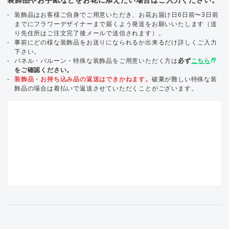
装飾品はお客様ご自身でご用意いただき、お花お届け日6日前〜3日前
までにフラワーデザイナーまで届くよう発送をお願いいたします（送
り先住所はご注文完了後メールで送信されます）。
事前にどの様な装飾品をお送りになられるか出来るだけ詳しくご入力
下さい。
select_window
パネル・バルーン・特殊な装飾品をご用意いただく方は
必ず
こちら
をご確認ください。
装飾品・お持ち込み品の返送はできかねます。
破棄が難しい特殊な装
飾品の場合は着払いで返送させていただくことがございます。