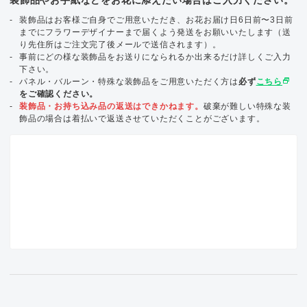
装飾品はお客様ご自身でご用意いただき、お花お届け日6日前〜3日前
までにフラワーデザイナーまで届くよう発送をお願いいたします（送
り先住所はご注文完了後メールで送信されます）。
事前にどの様な装飾品をお送りになられるか出来るだけ詳しくご入力
下さい。
select_window
パネル・バルーン・特殊な装飾品をご用意いただく方は
必ず
こちら
をご確認ください。
装飾品・お持ち込み品の返送はできかねます。
破棄が難しい特殊な装
飾品の場合は着払いで返送させていただくことがございます。