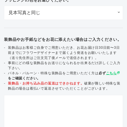
装飾品やお手紙などをお花に添えたい場合はご入力ください。
装飾品はお客様ご自身でご用意いただき、お花お届け日30日前〜3日
前までにフラワーデザイナーまで届くよう発送をお願いいたします
（送り先住所はご注文完了後メールで送信されます）。
事前にどの様な装飾品をお送りになられるか出来るだけ詳しくご入力
下さい。
select_window
パネル・バルーン・特殊な装飾品をご用意いただく方は
必ず
こちら
をご確認ください。
装飾品・お持ち込み品の返送はできかねます。
破棄が難しい特殊な装
飾品の場合は着払いで返送させていただくことがございます。