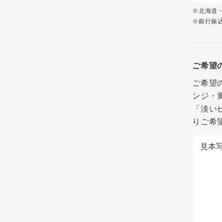
※北海道
※銀行振込
ご希望
ご希望
ンジ・
「淡い
りご希