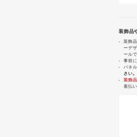
装飾品
装飾品
ーデ
ール
事前
パネ
さい
装飾
着払