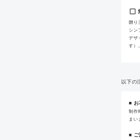
贈り
シン
デザ
す）
以下の
■ 
制作
まい
■ 