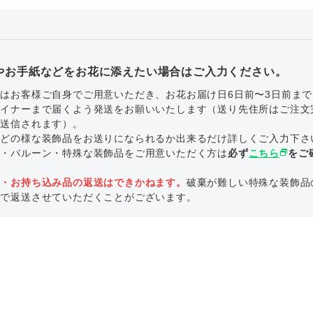
やお手紙などをお花に添えたい場合はご入力ください。
はお客様ご自身でご用意いただき、お花お届け日6日前〜3日前ま
ザイナーまで届くよう発送をお願いいたします（送り先住所はご注文
で送信されます）。
にどの様な装飾品をお送りになられるか出来るだけ詳しくご入力下さ
ル・バルーン・特殊な装飾品をご用意いただく方は
必ず
こちら
select_window
をご
。
品・お持ち込み品の返送はできかねます。
破棄が難しい特殊な装飾品
いで返送させていただくことがございます。