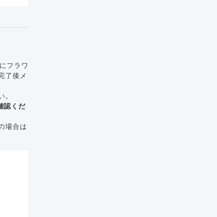
でにフラワ
完了後メ
い。
確認くだ
の場合は