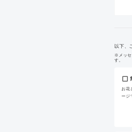
以下、
※メッセ
す。
お花
ージ