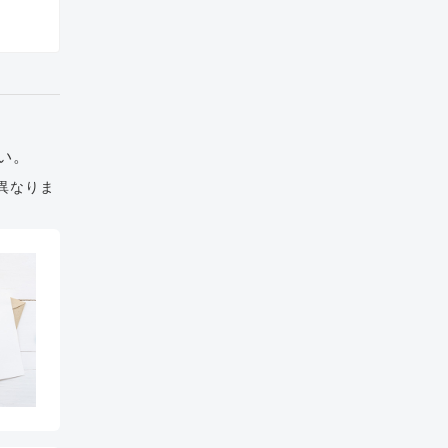
い。
異なりま