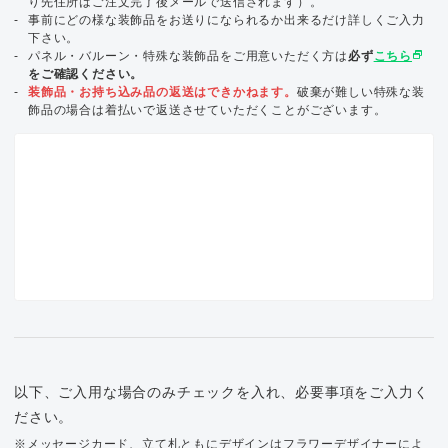
り先住所はご注文完了後メールで送信されます）。
事前にどの様な装飾品をお送りになられるか出来るだけ詳しくご入力
下さい。
select_window
パネル・バルーン・特殊な装飾品をご用意いただく方は
必ず
こちら
をご確認ください。
装飾品・お持ち込み品の返送はできかねます。
破棄が難しい特殊な装
飾品の場合は着払いで返送させていただくことがございます。
以下、ご入用な場合のみチェックを入れ、必要事項をご入力く
ださい。
※メッセージカード、立て札ともにデザインはフラワーデザイナーによ