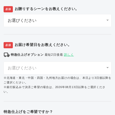
お贈りするシーンをお教えください。
必須
お届け希望日をお教えください。
必須
local_shipping
特急仕上げオプション
最短2日後着
詳しく
※北海道・東北・中国・四国・九州地方お届けの場合は、本日より3日後以降を
ご選択ください。
※銀行振込みで決済ご希望の場合は、2026年08月13日以降をご選択くださ
い。
特急仕上げをご希望ですか？