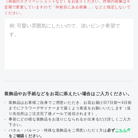
（画面のスクリーンショットなど）をお送りください。作例の画像は不
定期で変更していますので「何枚目にある画像…」などと指定しないで
ください。
装飾品やお手紙などをお花に添えたい場合はご入力ください。
装飾品はお客様ご自身でご用意いただき、お花お届け日7日前〜3日前
までにフラワーデザイナーまで届くよう発送をお願いいたします（送
り先住所はご注文完了後メールで送信されます）。
事前にどの様な装飾品をお送りになられるか出来るだけ詳しくご入力
下さい。
select_window
パネル・バルーン・特殊な装飾品をご用意いただく方は
必ず
こちら
をご確認ください。