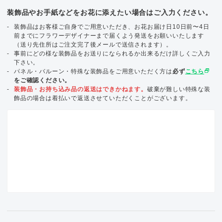
装飾品やお手紙などをお花に添えたい場合はご入力ください。
装飾品はお客様ご自身でご用意いただき、お花お届け日10日前〜4日
前までにフラワーデザイナーまで届くよう発送をお願いいたします
（送り先住所はご注文完了後メールで送信されます）。
事前にどの様な装飾品をお送りになられるか出来るだけ詳しくご入力
下さい。
select_window
パネル・バルーン・特殊な装飾品をご用意いただく方は
必ず
こちら
をご確認ください。
装飾品・お持ち込み品の返送はできかねます。
破棄が難しい特殊な装
飾品の場合は着払いで返送させていただくことがございます。