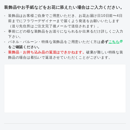
装飾品やお手紙などをお花に添えたい場合はご入力ください。
装飾品はお客様ご自身でご用意いただき、お花お届け日10日前〜4日
前までにフラワーデザイナーまで届くよう発送をお願いいたします
（送り先住所はご注文完了後メールで送信されます）。
事前にどの様な装飾品をお送りになられるか出来るだけ詳しくご入力
下さい。
select_window
パネル・バルーン・特殊な装飾品をご用意いただく方は
必ず
こちら
をご確認ください。
装飾品・お持ち込み品の返送はできかねます。
破棄が難しい特殊な装
飾品の場合は着払いで返送させていただくことがございます。