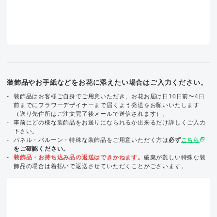
装飾品やお手紙などをお花に添えたい場合はご入力ください。
装飾品はお客様ご自身でご用意いただき、お花お届け日10日前〜4日
前までにフラワーデザイナーまで届くよう発送をお願いいたします
（送り先住所はご注文完了後メールで送信されます）。
事前にどの様な装飾品をお送りになられるか出来るだけ詳しくご入力
下さい。
select_window
パネル・バルーン・特殊な装飾品をご用意いただく方は
必ず
こちら
をご確認ください。
装飾品・お持ち込み品の返送はできかねます。
破棄が難しい特殊な装
飾品の場合は着払いで返送させていただくことがございます。